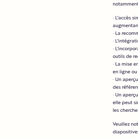
notamment
· L’accès s
augmentant 
· La recomm
· L’intégra
· L’incorpo
outils de r
· La mise e
en ligne ou 
· Un aperçu
des référen
· Un aperçu
elle peut s
les cherche
Veuillez no
diapositive