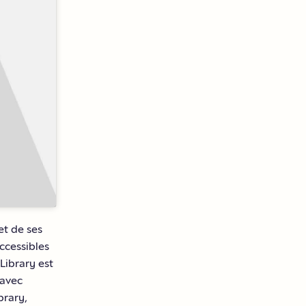
et de ses
ccessibles
 Library est
 avec
brary,