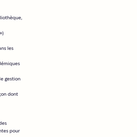
bliothèque,
»)
ns les
adémiques
de gestion
açon dont
 des
entes pour